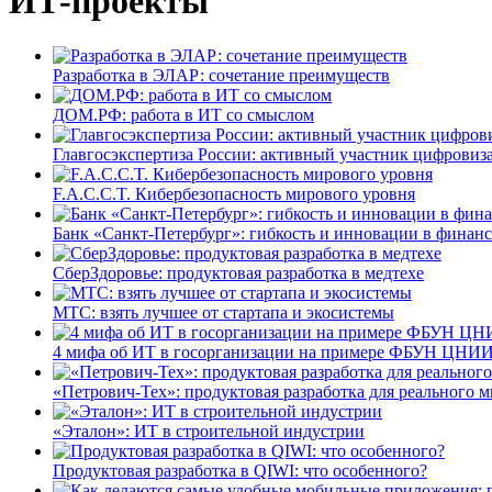
ИТ-проекты
Разработка в ЭЛАР: сочетание преимуществ
ДОМ.РФ: работа в ИТ со смыслом
Главгосэкспертиза России: активный участник цифровиз
F.A.C.C.T. Кибербезопасность мирового уровня
Банк «Санкт-Петербург»: гибкость и инновации в финан
СберЗдоровье: продуктовая разработка в медтехе
МТС: взять лучшее от стартапа и экосистемы
4 мифа об ИТ в госорганизации на примере ФБУН ЦНИИ
«Петрович-Тех»: продуктовая разработка для реального м
«Эталон»: ИТ в строительной индустрии
Продуктовая разработка в QIWI: что особенного?