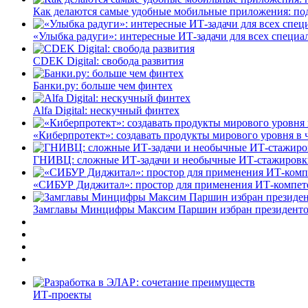
Как делаются самые удобные мобильные приложения: по
«Улыбка радуги»: интересные ИТ-задачи для всех специа
CDEK Digital: свобода развития
Банки.ру: больше чем финтех
Alfa Digital: нескучный финтех
«Киберпротект»: создавать продукты мирового уровня в
ГНИВЦ: сложные ИТ‑задачи и необычные ИТ‑стажировк
«СИБУР Диджитал»: простор для применения ИТ-компе
Замглавы Минцифры Максим Паршин избран президенто
ИТ-проекты