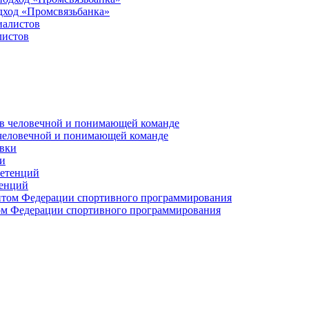
дход «Промсвязьбанка»
листов
 человечной и понимающей команде
и
тенций
м Федерации спортивного программирования