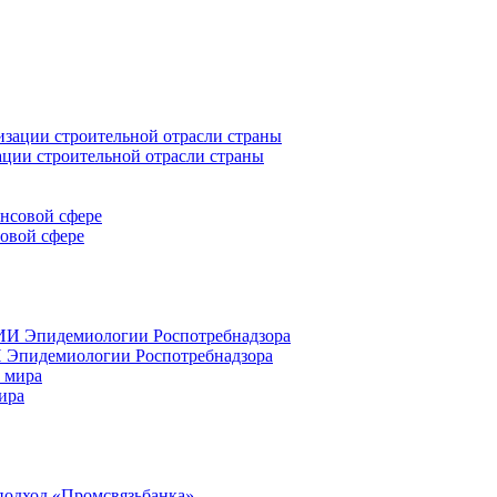
ации строительной отрасли страны
совой сфере
 Эпидемиологии Роспотребнадзора
ира