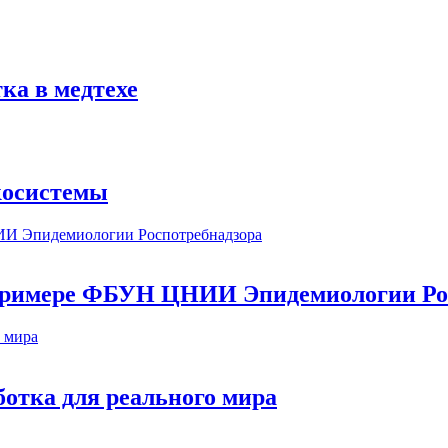
ка в медтехе
косистемы
а примере ФБУН ЦНИИ Эпидемиологии Ро
ботка для реального мира