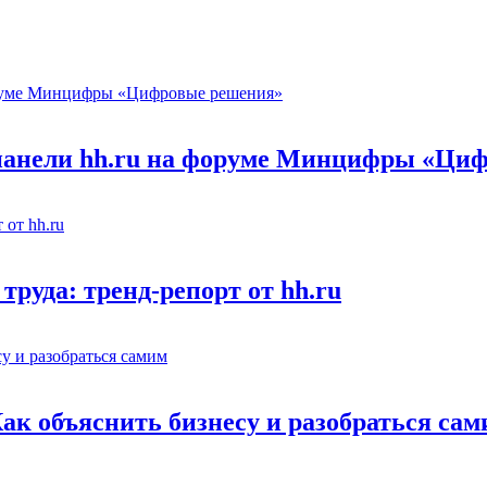
 панели hh.ru на форуме Минцифры «Ци
труда: тренд-репорт от hh.ru
Как объяснить бизнесу и разобраться са