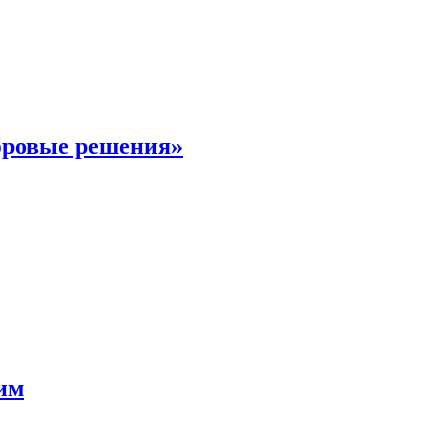
фровые решения»
мим