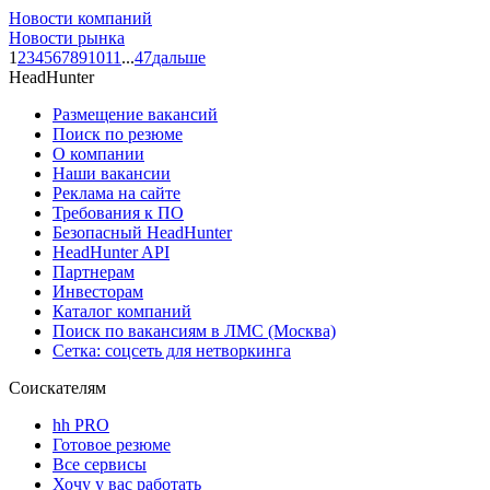
Новости компаний
Новости рынка
1
2
3
4
5
6
7
8
9
10
11
...
47
дальше
HeadHunter
Размещение вакансий
Поиск по резюме
О компании
Наши вакансии
Реклама на сайте
Требования к ПО
Безопасный HeadHunter
HeadHunter API
Партнерам
Инвесторам
Каталог компаний
Поиск по вакансиям в ЛМС (Москва)
Сетка: соцсеть для нетворкинга
Соискателям
hh PRO
Готовое резюме
Все сервисы
Хочу у вас работать